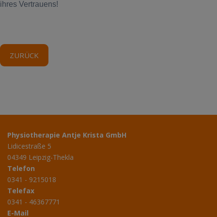
ihres Vertrauens!
ZURÜCK
Physiotherapie Antje Krista GmbH
Lidicestraße 5
04349 Leipzig-Thekla
Telefon
0341 - 9215018
Telefax
0341 - 46367771
E-Mail