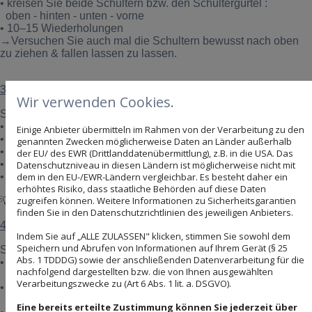
•
kreisen Sie beide Schultern bzw. den Schultergürtel :
oben - hinten - unten - vorne
• 10–15 Wiederholungen
→Versuchen Sie auch mal die Schultern bewusst nach oben
zu ziehen & fallen lassen zu lassen.
3. Wandkrabbeln (Fingerleiter)
Wir verwenden Cookies.
So geht’s:
•
Stellen Sie sich vor eine Wand
Einige Anbieter übermitteln im Rahmen von der Verarbeitung zu den
•
„Krabblen“ Sie mit den Fingern langsam nach oben
genannten Zwecken möglicherweise Daten an Länder außerhalb
•
Nur so weit gehen, wie es gut tolerierbar ist
der EU/ des EWR (Drittlanddatenübermittlung), z.B. in die USA. Das
•
Kurz halten, dann wieder runter
Datenschutzniveau in diesen Ländern ist möglicherweise nicht mit
• 10–15 Wiederholungen
dem in den EU-/EWR-Ländern vergleichbar. Es besteht daher ein
erhöhtes Risiko, dass staatliche Behörden auf diese Daten
zugreifen können. Weitere Informationen zu Sicherheitsgarantien
💡
Fördert aktiv die Beweglichkeit
finden Sie in den Datenschutzrichtlinien des jeweiligen Anbieters.
4. Stock-/Handtuch-Übung
Indem Sie auf „ALLE ZULASSEN" klicken, stimmen Sie sowohl dem
Speichern und Abrufen von Informationen auf Ihrem Gerät (§ 25
So geht’s:
Abs. 1 TDDDG) sowie der anschließenden Datenverarbeitung für die
•
Halten Sie einen Stock oder ein Handtuch mit beiden
nachfolgend dargestellten bzw. die von Ihnen ausgewählten
Händen
Verarbeitungszwecke zu (Art 6 Abs. 1 lit. a. DSGVO).
•
Die gesunde Seite hilft, den betroffenen Arm
anzuheben
Eine bereits erteilte Zustimmung können Sie jederzeit über