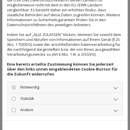
verschiedene Wellnessangebote.
möglicherweise nicht mit dem in den EU-/EWR-Ländern
vergleichbar. Es besteht daher ein erhöhtes Risiko, dass
staatliche Behörden auf diese Daten zugreifen können. Weitere
Moderne freundliche Praxisräume schaffen eine
Informationen zu Sicherheitsgarantien finden Sie in den
angenehme Atmosphäre. Wenn Sie einige Minuten
Datenschutzrichtlinien des jeweiligen Anbieters.
früher zu Ihrem Bestelltermin kommen, können Sie
Indem Sie auf „ALLE ZULASSEN" klicken, stimmen Sie sowohl dem
sich in unserem Massagesessel auf Ihre Behandlung
Speichern und Abrufen von Informationen auf Ihrem Gerät (§ 25
Abs. 1 TDDDG) sowie der anschließenden Datenverarbeitung für
einstimmen. Die Behandlungstermine sind eine
die nachfolgend dargestellten bzw. die von Ihnen ausgewählten
speziell für Sie reservierte Zeit. Sollten Sie einmal
Verarbeitungszwecke zu (Art 6 Abs. 1 lit. a. DSGVO).
verhindert sein und einen Termin nicht wahrnehmen
Eine bereits erteilte Zustimmung können Sie jederzeit
können, bitten wir Sie, diesen mindestens 24
über den links unten eingeblendeten Cookie-Button für
die Zukunft widerrufen.
Stunden vorher abzusagen. Frühzeitig abgesagte
Termine können dann anderweitig vergeben werden.
Notwendig
Dank unserer günstigen Lage im Ärztehaus in der
Statistik
Lidicestraße befinden sich in unmittelbarer
Andere
Nachbarschaft viele andere medizinische Praxen,
unter anderem eine Allgemeinpraxis, ein Orthopäde,
eine Gynäkologie, eine Psychotherapeutin,